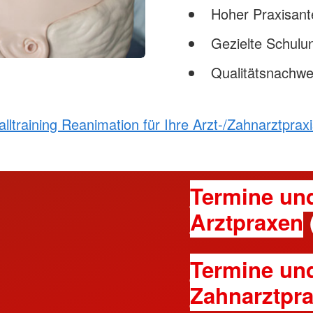
Hoher Praxisante
Gezielte Schulu
Qualitätsnachwei
alltraining Reanimation für Ihre Arzt-/Zahnarztpraxi
Termine un
Arztpraxen
Termine un
Zahnarztpr