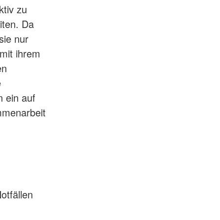
ktiv zu
iten. Da
sie nur
 mit ihrem
en
e
n ein auf
mmenarbeit
otfällen