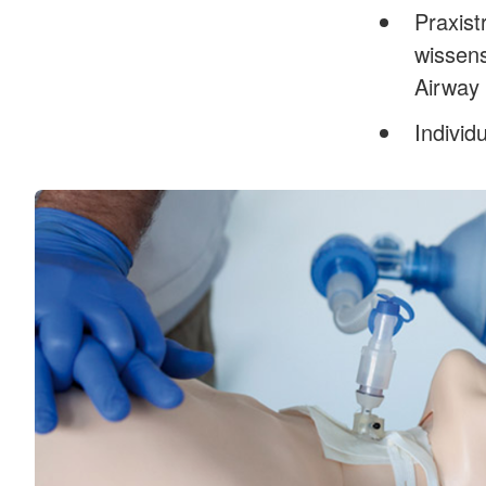
Praxist
wissen
Airway
Individ