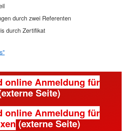
il
ngen durch zwei Referenten
s durch Zertifikat
s"
d online Anmeldung für
(externe Seite)
d online Anmeldung für
axen
(externe Seite)