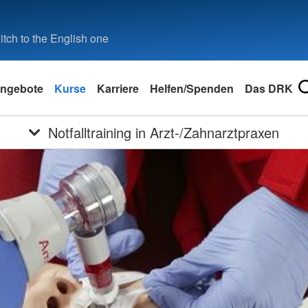
tch to the English one
ngebote
Kurse
Karriere
Helfen/Spenden
Das DRK
Notfalltraining in Arzt-/Zahnarztpraxen