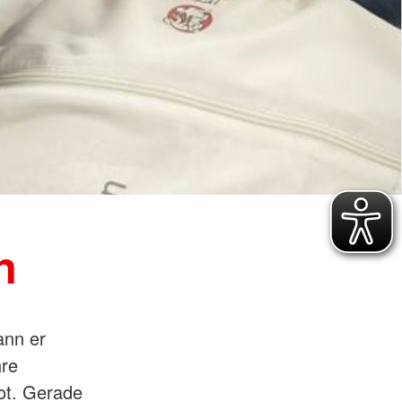
n
ann er
hre
ot. Gerade