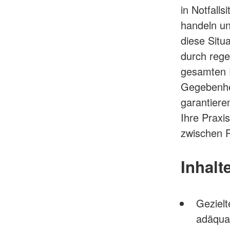
in Notfalls
handeln un
diese Situa
durch rege
gesamten P
Gegebenhe
garantieren
Ihre Prax
zwischen P
Inhalt
Gezielt
adäqua