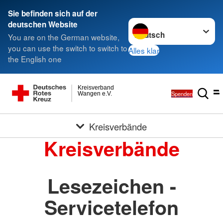
Sie befinden sich auf der
Sprache wechseln zu
deutschen Website
You are on the German website,
you can use the switch to switch to
Alles klar
the English one
Kreisverband
Spenden
Wangen e.V.
Kreisverbände
Kreisverbände
Lesezeichen -
Servicetelefon