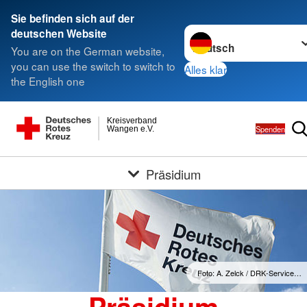
Sie befinden sich auf der
Sprache wechseln zu
deutschen Website
You are on the German website,
you can use the switch to switch to
Alles klar
the English one
Kreisverband
Spenden
Wangen e.V.
Präsidium
Foto: A. Zelck / DRK-Service…
Präsidium