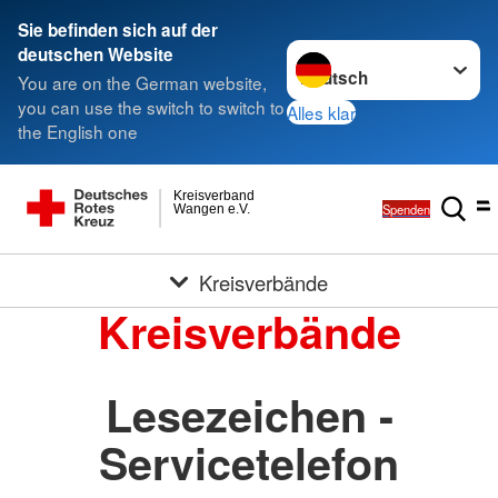
Sie befinden sich auf der
Sprache wechseln zu
deutschen Website
You are on the German website,
you can use the switch to switch to
Alles klar
the English one
Kreisverband
Spenden
Wangen e.V.
Kreisverbände
Kreisverbände
Lesezeichen -
Servicetelefon