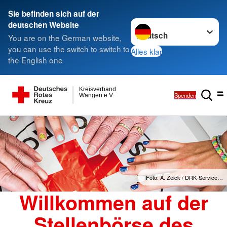
Sie befinden sich auf der
Sprache wechseln zu
deutschen Website
You are on the German website,
you can use the switch to switch to
Alles klar
the English one
Kreisverband
Spenden
Wangen e.V.
Foto: A. Zelck / DRK-Service…
Willkommen auf der
Stellenbörse des