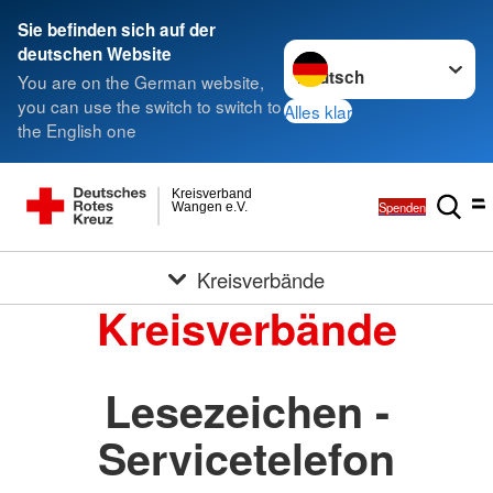
Sie befinden sich auf der
Sprache wechseln zu
deutschen Website
You are on the German website,
you can use the switch to switch to
Alles klar
the English one
Kreisverband
Spenden
Wangen e.V.
Kreisverbände
Kreisverbände
Lesezeichen -
Servicetelefon